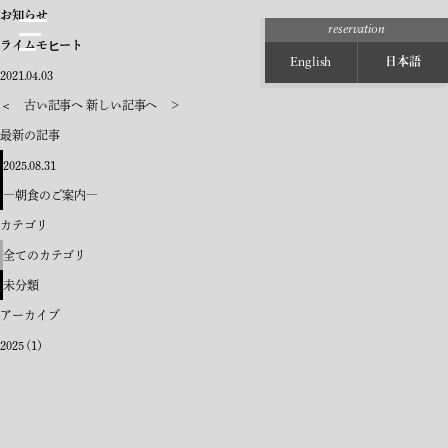
お知らせ
reservation
ライムモヒート
日本語
English
2021.04.03
＜ 古い記事へ
新しい記事へ ＞
最新の記事
2025.08.31
―朝食のご案内―
カテゴリ
全てのカテゴリ
未分類
アーカイブ
2025
(1)