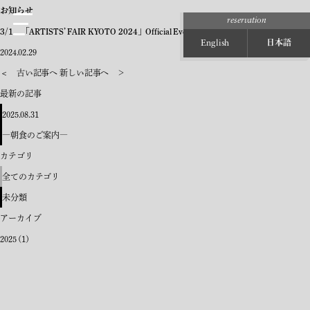
お知らせ
reservation
3/1 「ARTISTS’ FAIR KYOTO 2024」Official Event AFK night-out 開催
日本語
English
2024.02.29
＜ 古い記事へ
新しい記事へ ＞
最新の記事
2025.08.31
―朝食のご案内―
カテゴリ
全てのカテゴリ
未分類
アーカイブ
2025
(1)